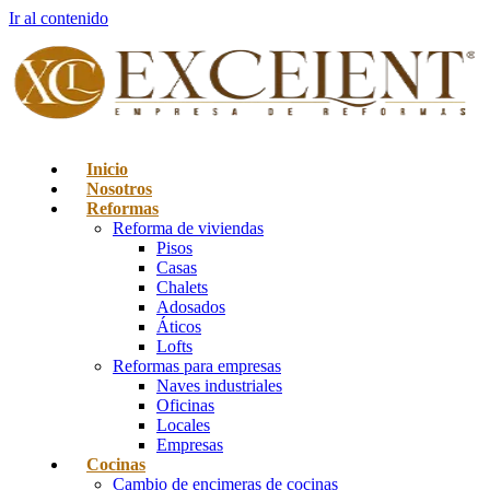
Ir al contenido
Inicio
Nosotros
Reformas
Reforma de viviendas
Pisos
Casas
Chalets
Adosados
Áticos
Lofts
Reformas para empresas
Naves industriales
Oficinas
Locales
Empresas
Cocinas
Cambio de encimeras de cocinas